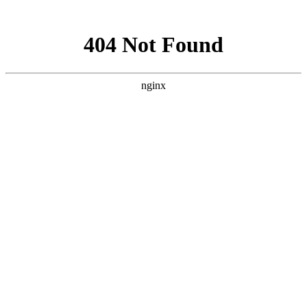
网站地图
全国咨询学习热线
400-055-1073
首页
培训课程
学员风采
学员作品
新闻动态
最新优惠
了解我们
联系我们
首页
>
新闻动态
>
正文
火腿炖甲鱼培训，学做火腿炖甲
鱼去哪里？