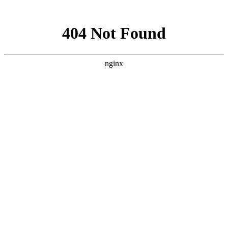
网站地图
全国咨询学习热线
400-055-1073
首页
培训课程
学员风采
学员作品
新闻动态
最新优惠
了解我们
联系我们
上海小吃创业
>
培训课程
>
快餐
>