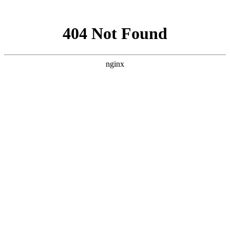
网站地图
全国咨询学习热线
400-055-1073
首页
培训课程
学员风采
学员作品
新闻动态
最新优惠
了解我们
联系我们
上海小吃创业
>
培训课程
>
米粉
>