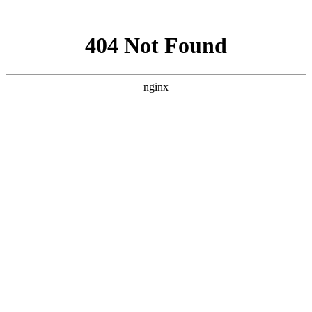
网站地图
全国咨询学习热线
400-055-1073
首页
培训课程
学员风采
学员作品
新闻动态
最新优惠
了解我们
联系我们
上海小吃创业
>
培训课程
>
早餐
>