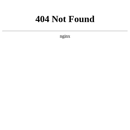
网站地图
全国咨询学习热线
400-055-1073
首页
培训课程
学员风采
学员作品
新闻动态
最新优惠
了解我们
联系我们
上海小吃创业
>
培训课程
>
小吃
>